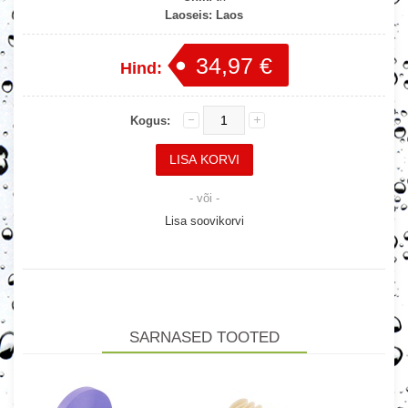
Laoseis:
Laos
34,97 €
Hind:
Kogus:
- või -
Lisa soovikorvi
SARNASED TOOTED