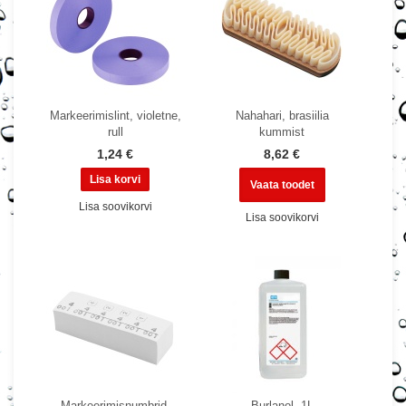
Markeerimislint, violetne,
Nahahari, brasiilia
rull
kummist
1,24 €
8,62 €
Vaata toodet
Lisa soovikorvi
Lisa soovikorvi
Markeerimisnumbrid,
Burlanol, 1L