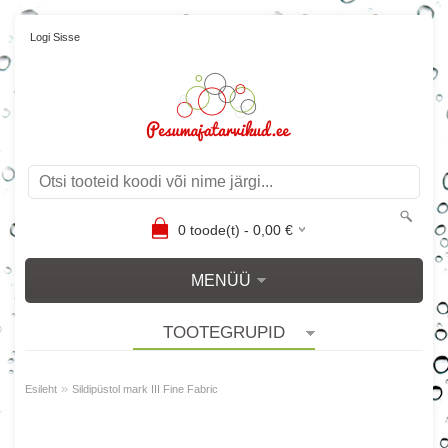
Logi Sisse
0
toode(t) -
0,00
€
MENÜÜ
TOOTEGRUPID
»
Esileht
Sildipüstol mark III Fine Fabric